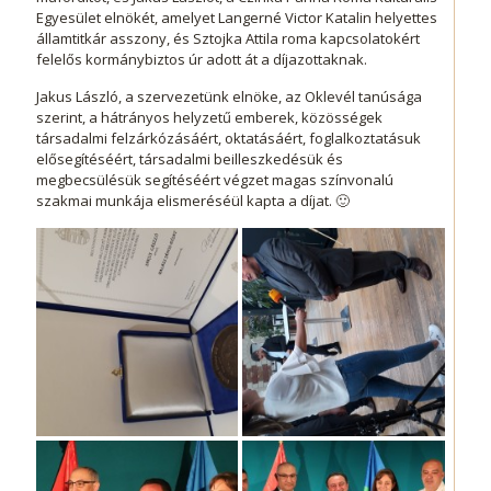
Egyesület elnökét, amelyet Langerné Victor Katalin helyettes
államtitkár asszony, és Sztojka Attila roma kapcsolatokért
felelős kormánybiztos úr adott át a díjazottaknak.
Jakus László, a szervezetünk elnöke, az Oklevél tanúsága
szerint, a hátrányos helyzetű emberek, közösségek
társadalmi felzárkózásáért, oktatásáért, foglalkoztatásuk
elősegítéséért, társadalmi beilleszkedésük és
megbecsülésük segítéséért végzet magas színvonalú
szakmai munkája elismeréséül kapta a díjat. 🙂