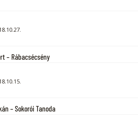
18.10.27.
ért – Rábacsécsény
.10.15.​​
kán – Sokorói Tanoda