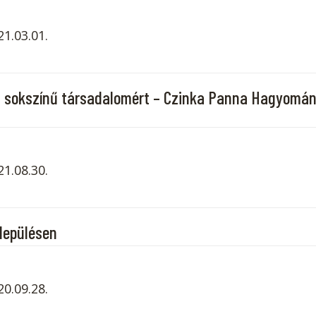
21.03.01.
a sokszínű társadalomért – Czinka Panna Hagyomá
21.08.30.
lepülésen
20.09.28.