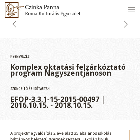
MEGNEVEZÉS:
Komplex oktatási felzárkóztató
program Nagyszentjánoson
AZONOSÍTÓ ÉS IDŐTARTAM:
EFOP-3.3.1-15-2015-00497 |
2016.10.15. - 2018.10.15.
A projektmegvalósítás 2 éve alatt 35 általános iskolás
hátrányos helyzetű gyermek részesül iskolán kívüli