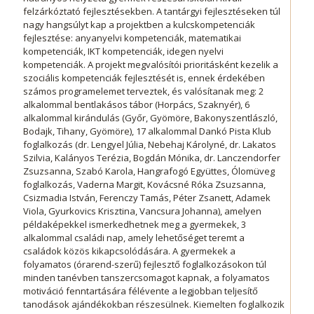
felzárkóztató fejlesztésekben. A tantárgyi fejlesztéseken túl
nagy hangsúlyt kap a projektben a kulcskompetenciák
fejlesztése: anyanyelvi kompetenciák, matematikai
kompetenciák, IKT kompetenciák, idegen nyelvi
kompetenciák. A projekt megvalósítói prioritásként kezelik a
szociális kompetenciák fejlesztését is, ennek érdekében
számos programelemet terveztek, és valósítanak meg: 2
alkalommal bentlakásos tábor (Horpács, Szaknyér), 6
alkalommal kirándulás (Győr, Gyömöre, Bakonyszentlászló,
Bodajk, Tihany, Gyömöre), 17 alkalommal Dankó Pista Klub
foglalkozás (dr. Lengyel Júlia, Nebehaj Károlyné, dr. Lakatos
Szilvia, Kalányos Terézia, Bogdán Mónika, dr. Lanczendorfer
Zsuzsanna, Szabó Karola, Hangrafogó Együttes, Ólomüveg
foglalkozás, Vaderna Margit, Kovácsné Róka Zsuzsanna,
Csizmadia István, Ferenczy Tamás, Péter Zsanett, Adamek
Viola, Gyurkovics Krisztina, Vancsura Johanna), amelyen
példaképekkel ismerkedhetnek meg a gyermekek, 3
alkalommal családi nap, amely lehetőséget teremt a
családok közös kikapcsolódására. A gyermekek a
folyamatos (órarend-szerű) fejlesztő foglalkozásokon túl
minden tanévben tanszercsomagot kapnak, a folyamatos
motiváció fenntartására félévente a legjobban teljesítő
tanodások ajándékokban részesülnek. Kiemelten foglalkozik