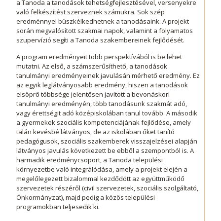
a Tanoda a tanodások tehetségfejlesztésével, versenyekre
való felkészítést szerveznek számukra. Sok szép
eredménnyel büszkélkedhetnek a tanodásaink. A projekt
során megvalósított szakmai napok, valamint a folyamatos
szupervízió segíti a Tanoda szakembereinek fejlődését.
A program eredményeit több perspektívából is be lehet
mutatni. Az első, a számszerűsíthető, a tanodások
tanulmányi eredményeinek javulásán mérhető eredmény. Ez
az egyik leglátványosabb eredmény, hiszen a tanodások
elsöprő többsége jelentősen javított a bevonáskori
tanulmányi eredményén, több tanodásunk szakmát adó,
vagy érettségit adó középiskolában tanul tovább. A második
a gyermekek szociális kompetenciájának fejlődése, amely
talán kevésbé látványos, de az iskolában őket tanító
pedagógusok, szociális szakemberek visszajelzései alapján
látványos javulás következett be ebből a szempontból is. A
harmadik eredménycsoport, a Tanoda települési
környezetbe való integrálódása, amely a projekt elején a
megelőlegezett bizalommal kezdődött az együttműködő
szervezetek részéről (civil szervezetek, szociális szolgáltató,
Önkormányzat), majd pedig a közös települési
programokban teljesedik ki.