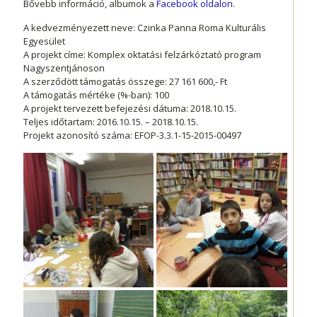
Bővebb információ, albumok a
Facebook oldalon
.
A kedvezményezett neve: Czinka Panna Roma Kulturális
Egyesület
A projekt címe: Komplex oktatási felzárkóztató program
Nagyszentjánoson
A szerződött támogatás összege: 27 161 600,- Ft
A támogatás mértéke (%-ban): 100
A projekt tervezett befejezési dátuma: 2018.10.15.
Teljes időtartam: ​2016.10.15. – 2018.10.15.
Projekt azonosító száma: EFOP-3.3.1-15-2015-00497