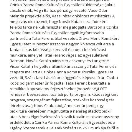
Czinka Panna Roma Kulturális Egyesület küldöttsége (Jakus
László elnök, Végh Balázs pénzügyi vezető, Vass-Odor
Melinda projektfelelős, Vass Péter önkéntes munkatárs). A
meghívás oka az volt, hogy Novák Katalin, családokért
felelős tárca nélküli miniszter meglátogatta Barcson a Czinka
Panna Roma Kulturális Egyesület egyik legfontosabb
partnerét, a Tatai Ferenc által vezetett Dráva Menti Romákért
Egyesületet. Miniszter asszony nagyon kíváncsi volt arra a
fantasztikus közösségszervező és roma felzárkózási
munkára, amelyet Tatai Ferenc végez az egyesületével
Barcson. Novák Katalin miniszter asszonyt és Langerné
Victor Katalin helyettes államtitkár asszonyt, Tatai Ferenc és
csapata mellett a Czinka Panna Roma Kulturális Egyesület
vezetői, Szászfalvi László országgyűlési képviselő úr, Csaba
Koós polgármester úr fogadta. Tatai Ferenc bemutatta a
romákkal kapcsolatos fejlesztéseket (honvédségi ÖTT
rendszer bevezetése, családi porta program, közösségi kert
program, szegregátum fejlesztése, szakrális közösségi tér
létrehozása), Koós Csaba polgármester úr pedig egy
biciklitúra keretében megmutatta a nemrég átadott bicikli
utat. A beszélgetések során Novák Katalin miniszter asszony
érdeklődött a Czinka Panna Roma Kulturális Egyesület és a
Cigány Szervezetek a Felzárkózásért OSZSZ munkája felől is,