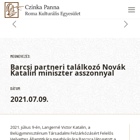
MEGNEVEZÉS:
Barcsi partneri találkozó Novák
Katalin miniszter asszonnyal
DÁTUM:
2021.07.09.
2021. július 9-én, Langerné Victor Katalin, a
Belügyminisztérium Társadalmi Felzárkózásért Felelős
Helyettes Államtitkára meghívására Barcsra látogatott a