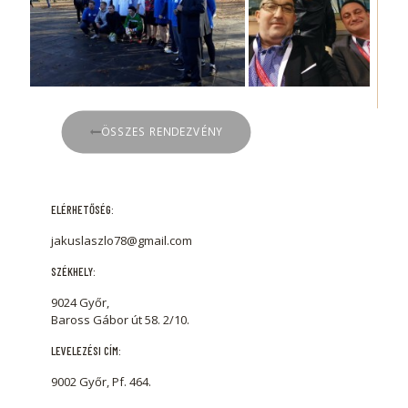
ÖSSZES RENDEZVÉNY
ELÉRHETŐSÉG:
jakuslaszlo78@gmail.com
SZÉKHELY:
9024 Győr,
Baross Gábor út 58. 2/10.
LEVELEZÉSI CÍM:
9002 Győr, Pf. 464.