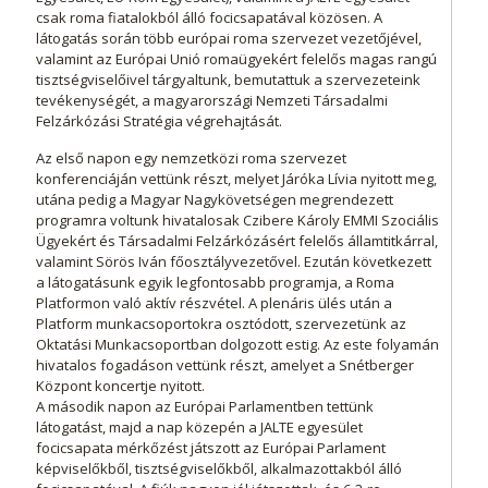
csak roma fiatalokból álló focicsapatával közösen. A
látogatás során több európai roma szervezet vezetőjével,
valamint az Európai Unió romaügyekért felelős magas rangú
tisztségviselőivel tárgyaltunk, bemutattuk a szervezeteink
tevékenységét, a magyarországi Nemzeti Társadalmi
Felzárkózási Stratégia végrehajtását.
Az első napon egy nemzetközi roma szervezet
konferenciáján vettünk részt, melyet Járóka Lívia nyitott meg,
utána pedig a Magyar Nagykövetségen megrendezett
programra voltunk hivatalosak Czibere Károly EMMI Szociális
Ügyekért és Társadalmi Felzárkózásért felelős államtitkárral,
valamint Sörös Iván főosztályvezetővel. Ezután következett
a látogatásunk egyik legfontosabb programja, a Roma
Platformon való aktív részvétel. A plenáris ülés után a
Platform munkacsoportokra osztódott, szervezetünk az
Oktatási Munkacsoportban dolgozott estig. Az este folyamán
hivatalos fogadáson vettünk részt, amelyet a Snétberger
Központ koncertje nyitott.
A második napon az Európai Parlamentben tettünk
látogatást, majd a nap közepén a JALTE egyesület
focicsapata mérkőzést játszott az Európai Parlament
képviselőkből, tisztségviselőkből, alkalmazottakból álló