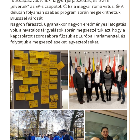
focicsapatával. A fiúk nagyon jól játszottak, és 6-2-re
„elverték” az EP-s csapatot. 🙂 Ez a magyar roma virtus. 😀 A
délután folyamán szabad program során megtekinthettük
Brüsszel városát.
Nagyon fárasztó, ugyanakkor nagyon eredményes látogatás
volt, a hivatalos tárgyalások során megbeszéltük azt, hogy a
kapcsolatot szorosabbra fűzzük az Európai Parlamenttel, és
folytatjuk a megbeszéléseket, egyeztetéseket.