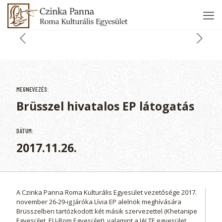
MEGNEVEZÉS:
Brüsszel hivatalos EP látogatás
DÁTUM:
2017.11.26.
A Czinka Panna Roma Kulturális Egyesület vezetősége 2017.
november 26-29-ig Járóka Lívia EP alelnök meghívására
Brüsszelben tartózkodott két másik szervezettel (Khetanipe
Egyesület, EU-Rom Egyesület), valamint a JALTE egyesület