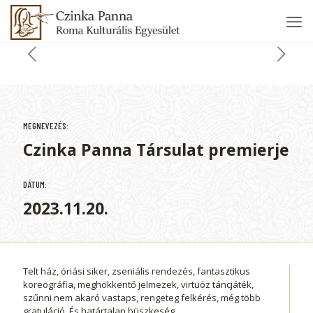
MEGNEVEZÉS:
Czinka Panna Társulat premierje
DÁTUM:
2023.11.20.
Telt ház, óriási siker, zseniális rendezés, fantasztikus
koreográfia, meghökkentő jelmezek, virtuóz táncjáték,
szűnni nem akaró vastaps, rengeteg felkérés, még több
gratuláció. És határtalan büszkeség…