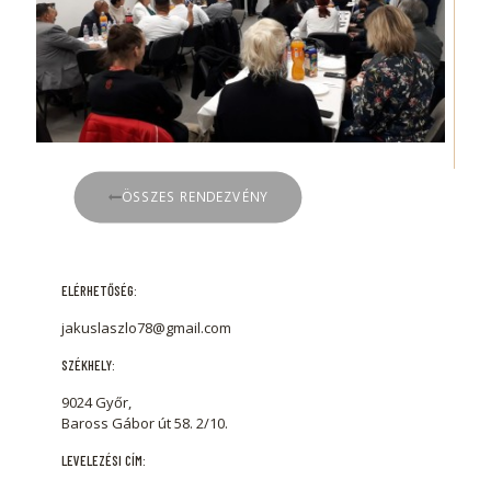
ÖSSZES RENDEZVÉNY
ELÉRHETŐSÉG:
jakuslaszlo78@gmail.com
SZÉKHELY:
9024 Győr,
Baross Gábor út 58. 2/10.
LEVELEZÉSI CÍM: