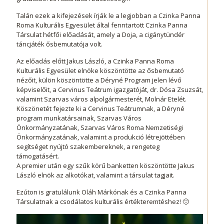
Talán ezek a kifejezések írják le a legjobban a Czinka Panna
Roma Kulturális Egyesület által fenntartott Czinka Panna
Társulat hétfői előadását, amely a Doja, a cigánytündér
táncjáték ősbemutatója volt.
Az előadás előtt Jakus László, a Czinka Panna Roma
Kulturális Egyesület elnöke köszöntötte az ősbemutató
nézőit, külön köszöntötte a Déryné Program jelen lévő
képviselőit, a Cervinus Teátrum igazgatóját, dr. Dósa Zsuzsát,
valamint Szarvas város alpolgármesterét, Molnár Etelét.
Köszönetét fejezte ki a Cervinus Teátrumnak, a Déryné
program munkatársainak, Szarvas Város
Önkormányzatának, Szarvas Város Roma Nemzetiségi
Önkormányzatának, valamint a produkció létrejöttében
segítséget nyújtó szakembereknek, a rengeteg
támogatásért.
A premier után egy szűk körű banketten köszöntötte Jakus
László elnök az alkotókat, valamint a társulat tagjait.
Ezúton is gratulálunk Oláh Márkónak és a Czinka Panna
Társulatnak a csodálatos kulturális értékteremtéshez! 🙂