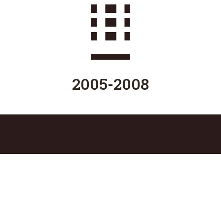
2005-2008
ELÉRHETŐSÉG
jakuslaszlo78@gmail.com