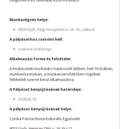
megismerni és feladatát eszerint ellátni.
Munkavégzés helye:
9028 Győr, Régi Veszprémi u. 14.-16., változó
A pályázathoz csatolni kell:
szakmai önéletrajz
Alkalmazási forma és feltételei:
A kiválasztott munkatárs határozott időben, heti 10 órában,
munkaviszonyban, a munkaszerződésben rögzített
feltételek szerint kerül alkalmazásra.
A Pályázat benyújtásának határideje
:
2018.02.10.
A pályázat benyújtásának helye:
Czinka Panna Roma Kulturális Egyesület
9023 Győr, Herman Ottó u. 16. Fsz./2.