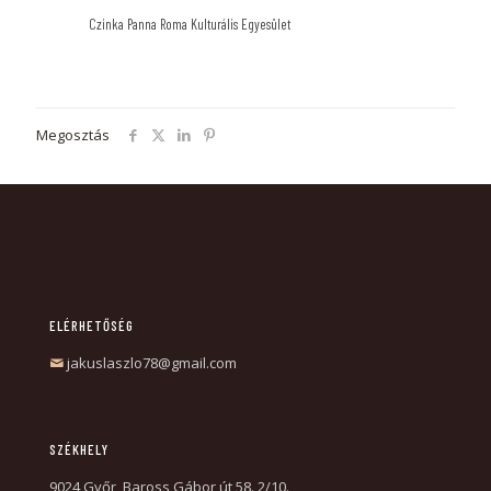
Czinka Panna Roma Kulturális Egyesület
Megosztás
ELÉRHETŐSÉG
jakuslaszlo78@gmail.com
SZÉKHELY
9024 Győr, Baross Gábor út 58. 2/10.