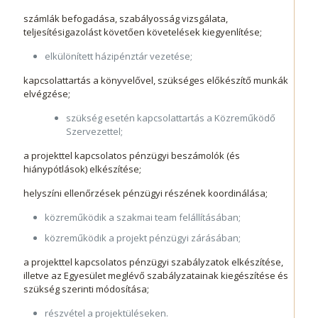
számlák befogadása, szabályosság vizsgálata,
teljesítésigazolást követően követelések kiegyenlítése;
elkülönített házipénztár vezetése;
kapcsolattartás a könyvelővel, szükséges előkészítő munkák
elvégzése;
szükség esetén kapcsolattartás a Közreműködő
Szervezettel;
a projekttel kapcsolatos pénzügyi beszámolók (és
hiánypótlások) elkészítése;
helyszíni ellenőrzések pénzügyi részének koordinálása;
közreműködik a szakmai team felállításában;
közreműködik a projekt pénzügyi zárásában;
a projekttel kapcsolatos pénzügyi szabályzatok elkészítése,
illetve az Egyesület meglévő szabályzatainak kiegészítése és
szükség szerinti módosítása;
részvétel a projektüléseken.