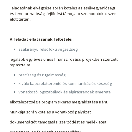
Feladatának elvégzése során köteles az esélyegyenlőségi
és fenntarthatósági fejlődést támogató szempontokat szem
előtt tartani.
A feladat ellátásának feltételei:
szakirányú felsőfokú végzettség
legalább egy éves uniós finanszírozású projektben szerzett
tapasztalat
precízség és rugalmasság
kiváló kapcsolatteremtő és kommunikációs készség
vonatkozó jogszabályok és eljárásrendek ismerete
elkötelezettség a program sikeres megvalósítása iránt.
Munkája során köteles a vonatkozó pályázati
dokumentációt, támogatási szerződést és mellékleteit