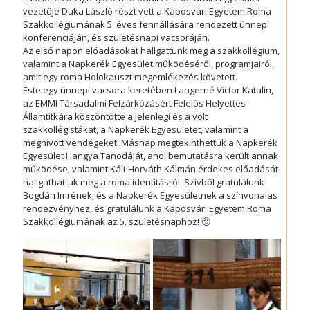
vezetője Duka László részt vett a Kaposvári Egyetem Roma
Szakkollégiumának 5. éves fennállására rendezett ünnepi
konferenciáján, és születésnapi vacsoráján.
Az első napon előadásokat hallgattunk meg a szakkollégium,
valamint a Napkerék Egyesület működéséről, programjairól,
amit egy roma Holokauszt megemlékezés követett.
Este egy ünnepi vacsora keretében Langerné Victor Katalin,
az EMMI Társadalmi Felzárkózásért Felelős Helyettes
Államtitkára köszöntötte a jelenlegi és a volt
szakkollégistákat, a Napkerék Egyesületet, valamint a
meghívott vendégeket. Másnap megtekinthettük a Napkerék
Egyesület Hangya Tanodáját, ahol bemutatásra került annak
működése, valamint Káli-Horváth Kálmán érdekes előadását
hallgathattuk meg a roma identitásról. Szívből gratulálunk
Bogdán Imrének, és a Napkerék Egyesületnek a színvonalas
rendezvényhez, és gratulálunk a Kaposvári Egyetem Roma
Szakkollégiumának az 5. születésnaphoz! 🙂