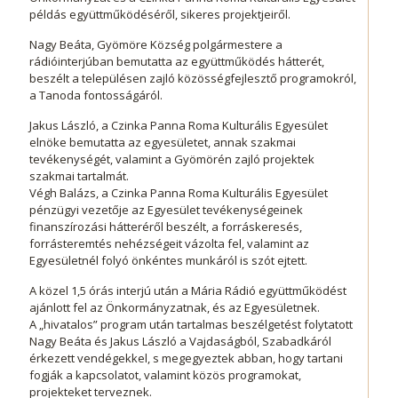
példás együttműködéséről, sikeres projektjeiről.
Nagy Beáta, Gyömöre Község polgármestere a
rádióinterjúban bemutatta az együttműködés hátterét,
beszélt a településen zajló közösségfejlesztő programokról,
a Tanoda fontosságáról.
Jakus László, a Czinka Panna Roma Kulturális Egyesület
elnöke bemutatta az egyesületet, annak szakmai
tevékenységét, valamint a Gyömörén zajló projektek
szakmai tartalmát.
Végh Balázs, a Czinka Panna Roma Kulturális Egyesület
pénzügyi vezetője az Egyesület tevékenységeinek
finanszírozási hátteréről beszélt, a forráskeresés,
forrásteremtés nehézségeit vázolta fel, valamint az
Egyesületnél folyó önkéntes munkáról is szót ejtett.
A közel 1,5 órás interjú után a Mária Rádió együttműködést
ajánlott fel az Önkormányzatnak, és az Egyesületnek.
A „hivatalos” program után tartalmas beszélgetést folytatott
Nagy Beáta és Jakus László a Vajdaságból, Szabadkáról
érkezett vendégekkel, s megegyeztek abban, hogy tartani
fogják a kapcsolatot, valamint közös programokat,
projekteket terveznek.