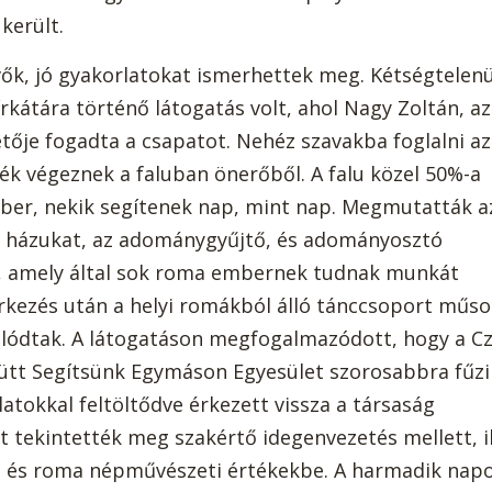
került.
ők, jó gyakorlatokat ismerhettek meg. Kétségtelenü
kátára történő látogatás volt, ahol Nagy Zoltán, az
ője fogadta a csapatot. Nehéz szavakba foglalni az
k végeznek a faluban önerőből. A falu közel 50%-a
ber, nekik segítenek nap, mint nap. Megmutatták a
i házukat, az adománygyűjtő, és adományosztó
et, amely által sok roma embernek tudnak munkát
érkezés után a helyi romákból álló tánccsoport műso
olódtak. A látogatáson megfogalmazódott, hogy a C
yütt Segítsünk Egymáson Egyesület szorosabbra fűzi
tokkal feltöltődve érkezett vissza a társaság
 tekintették meg szakértő idegenvezetés mellett, i
i, és roma népművészeti értékekbe. A harmadik nap