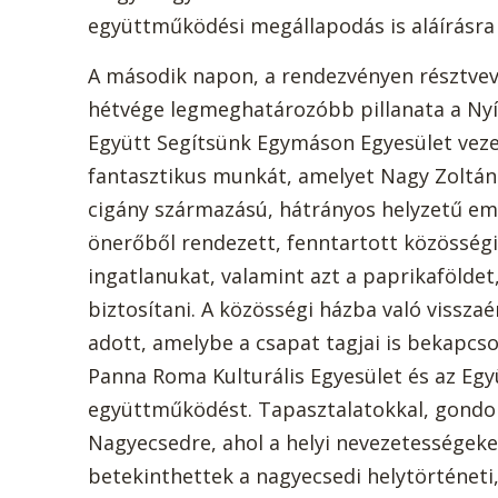
együttműködési megállapodás is aláírásra 
A második napon, a rendezvényen résztvev
hétvége legmeghatározóbb pillanata a Nyír
Együtt Segítsünk Egymáson Egyesület vezet
fantasztikus munkát, amelyet Nagy Zoltáné
cigány származású, hátrányos helyzetű em
önerőből rendezett, fenntartott közösség
ingatlanukat, valamint azt a paprikaföld
biztosítani. A közösségi házba való vissza
adott, amelybe a csapat tagjai is bekapcs
Panna Roma Kulturális Egyesület és az Eg
együttműködést. Tapasztalatokkal, gondola
Nagyecsedre, ahol a helyi nevezetességeket
betekinthettek a nagyecsedi helytörténet