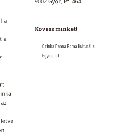
9002 Győr, Pf. 464.
l a
Kövess minket!
t a
Czinka Panna Roma Kulturális
Egyesület
z
rt
zinka
 az
lletve
on