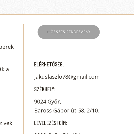
ÖSSZES RENDEZVÉNY
mberek
ELÉRHETŐSÉG:
ák a
jakuslaszlo78@gmail.com
SZÉKHELY:
9024 Győr,
Baross Gábor út 58. 2/10.
LEVELEZÉSI CÍM:
zivek