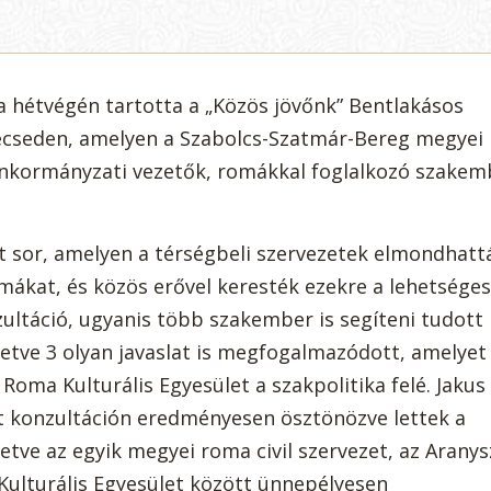
a hétvégén tartotta a „Közös jövőnk” Bentlakásos
seden, amelyen a Szabolcs-Szatmár-Bereg megyei
 önkormányzati vezetők, romákkal foglalkozó szake
t sor, amelyen a térségbeli szervezetek elmondhatt
ákat, és közös erővel keresték ezekre a lehetséges
ltáció, ugyanis több szakember is segíteni tudott
tve 3 olyan javaslat is megfogalmazódott, amelyet
Roma Kulturális Egyesület a szakpolitika felé. Jakus
ett konzultáción eredményesen ösztönözve lettek a
etve az egyik megyei roma civil szervezet, az Aranys
Kulturális Egyesület között ünnepélyesen