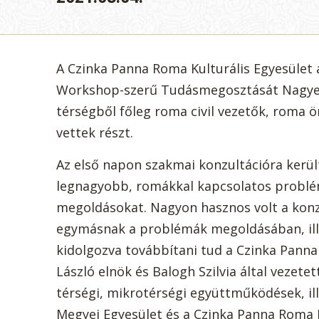
A Czinka Panna Roma Kulturális Egyesület 
Workshop-szerű Tudásmegosztását Nagyec
térségből főleg roma civil vezetők, roma
vettek részt.
Az első napon szakmai konzultációra kerül
legnagyobb, romákkal kapcsolatos problém
megoldásokat. Nagyon hasznos volt a konzu
egymásnak a problémák megoldásában, ille
kidolgozva továbbítani tud a Czinka Panna 
László elnök és Balogh Szilvia által vezet
térségi, mikrotérségi együttműködések, ill
Megyei Egyesület és a Czinka Panna Roma 