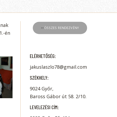
knak
ÖSSZES RENDEZVÉNY
1.-én
ELÉRHETŐSÉG:
jakuslaszlo78@gmail.com
SZÉKHELY:
9024 Győr,
Baross Gábor út 58. 2/10.
LEVELEZÉSI CÍM: