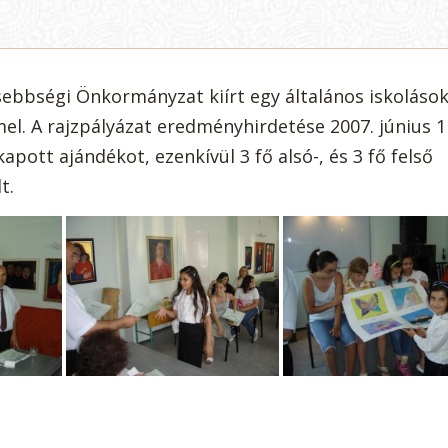
sebbségi Önkormányzat kiírt egy általános iskoláso
mel. A rajzpályázat eredményhirdetése 2007. június 1
pott ajándékot, ezenkívül 3 fő alsó-, és 3 fő felső
t.