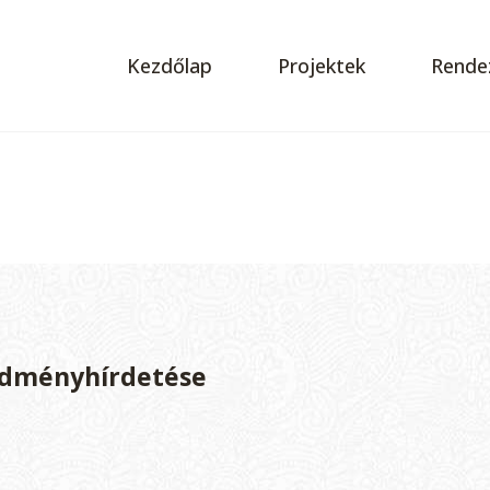
Kezdőlap
Projektek
Rende
redményhírdetése