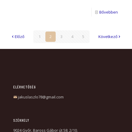
Bővebben
Előző
1
2
3
4
5
Következő
ELÉRHETŐSÉG
jakuslaszlo78@gmail.com
SZÉKHELY
9024 Győr, Baross Gábor út 58. 2/10.