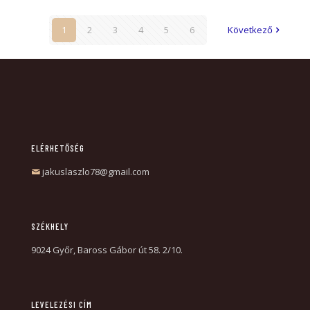
1
2
3
4
5
6
Következő
ELÉRHETŐSÉG
jakuslaszlo78@gmail.com
SZÉKHELY
9024 Győr, Baross Gábor út 58. 2/10.
LEVELEZÉSI CÍM