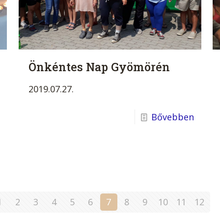
Önkéntes Nap Gyömörén
2019.07.27.
Bővebben
1
2
3
4
5
6
7
8
9
10
11
12