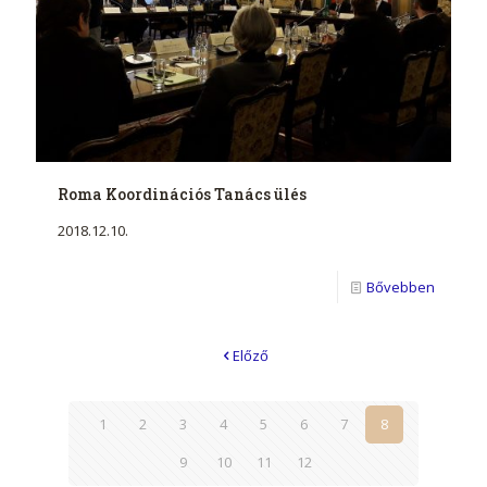
Roma Koordinációs Tanács ülés
2018.12.10.
Bővebben
Előző
1
2
3
4
5
6
7
8
9
10
11
12